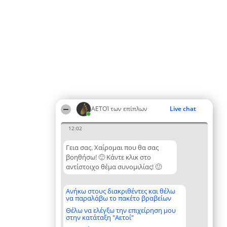
ΑΕΤΟΊ των επίπλων
Live chat
12:02
Γεια σας. Χαίρομαι που θα σας
βοηθήσω! 🙂 Κάντε κλικ στο
αντίστοιχο θέμα συνομιλίας! 🙂
Ανήκω στους διακριθέντες και θέλω
να παραλάβω το πακέτο βραβείων
Θέλω να ελέγξω την επιχείρηση μου
στην κατάταξη "Αετοί"