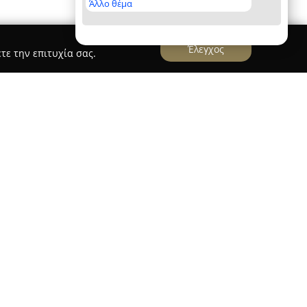
Άλλο θέμα
Έλεγχος
τε την επιτυχία σας.
ογλου
λου
, η οποία έχει την έδρα της στη Θήβα,
ου επίπλου εδώ και πολλές δεκαετίες, με την
 1932 ως βιοτεχνία. Με το πέρασμα του χρόνου,
ανωμένο και σύγχρονο κατάστημα, το οποίο
ικής επιφάνειας 1200 τετραγωνικών μέτρων.
υ διαθέτει καλύπτει ανάγκες τόσο οικιακών όσο
δεικτικά, περιλαμβάνει μεταξύ άλλων
κομψές τραπεζαρίες, άνετα σαλόνια, πρακτικά