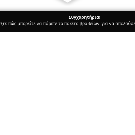
Συγχαρητήρια!
γξτε πώς μπορείτε να πάρετε το πακέτο βραβείων, για να απολαύσε
πλων, Διακόσμηση Εσωτερικών Χώρων - Θηβα
Έπιπλο Ζουλάμ
Σχετικά με την εταιρεία:
Η εταιρεία
Έπιπλο Ζουλάμογ
δραστηριοποιείται στον χώρο τ
παρουσία της να ξεκινά από το
εξελίχθηκε σε ένα πλήρως οργ
διαθέτει σήμερα έκθεση συνολ
Η εκτενής συλλογή επίπλων πο
και επαγγελματικών χώρων. Εν
λειτουργικές κρεβατοκάμαρες, 