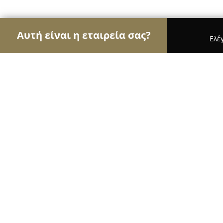
Αυτή είναι η εταιρεία σας?
Ελέ
Αετοί των επίπλων
Έπιπλα, Συναρμολόγηση Επί
Έπιπλο Ζουλάμογλου
8.5
(21)
Θηβα, 1 Thivon-Mourikiou
Εμφάνιση αριθμού τηλεφώνου