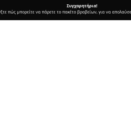
Συγχαρητήρια!
γξτε πώς μπορείτε να πάρετε το πακέτο βραβείων, για να απολαύσε
πλων, Διακόσμηση Εσωτερικών Χώρων - Χαλάνδρι
Αδαμάντιος,
αρίες Επίπλων
Σχετικά με την εταιρεία:
Αδαμάντιος
, με έδρα στην οδ
στις ταπετσαρίες επίπλων και 
εταιρεία προσφέρει υπηρεσίες
ανακατασκευή και εμπορία ταπ
διάφορα είδη, όπως καναπέδες,
δίνεται στην επιλογή υλικών υ
επιτυγχάνονται ανθεκτικά και
Η επιχείρηση υλοποιεί τόσο α
σύγχρονες, εξατομικευμένες π