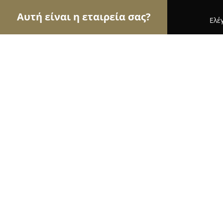
Αυτή είναι η εταιρεία σας?
Ελέ
Αετοί των επίπλων
Έπιπλα, Συναρμολόγηση Επί
Αδαμάντιος, Επισκευές και Ταπετσ
Χαλάνδρι
9.8
(73)
Χαλάνδρι, 25ης Μαρτίου 27
Εμφάνιση αριθμού τηλεφώνου