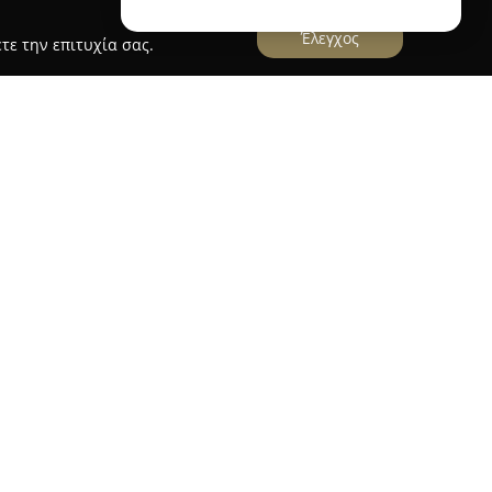
Έλεγχος
τε την επιτυχία σας.
 Επισκευές και Ταπετσαρίες Επίπλων Χαλάνδρι
ό 25ης Μαρτίου 27 στο Χαλάνδρι, εξειδικεύεται
διαθέτει εκτεταμένη τεχνογνωσία στον τομέα. Η
 που περιλαμβάνουν την κατασκευή,
ετσαριών επίπλων, καλύπτοντας ανάγκες για
 πολυθρόνες και καρέκλες. Ιδιαίτερη έμφαση
ψηλής ποιότητας και στην αισθητική, ώστε να
 καλαίσθητα αποτελέσματα.
ναπαλαιώσεις κλασικών επίπλων όσο και
ροσεγγίσεις, προσφέροντας ολοκληρωμένες