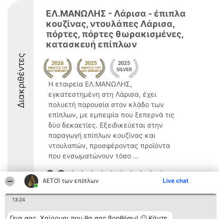
ΕΛ.ΜΑΝΩΛΗΣ - Λάρισα - έπιπλα
κουζίνας, ντουλάπες Λάρισα,
πόρτες, πόρτες θωρακισμένες,
κατασκευή επίπλων
Διακριθέντες
Η εταιρεία ΕΛ.ΜΑΝΩΛΗΣ,
εγκατεστημένη στη Λάρισα, έχει
πολυετή παρουσία στον κλάδο των
επίπλων, με εμπειρία που ξεπερνά τις
δύο δεκαετίες. Εξειδικεύεται στην
παραγωγή επίπλων κουζίνας και
ντουλαπών, προσφέροντας προϊόντα
που ενσωματώνουν τόσο ...
8.9
ΑΕΤΟΊ των επίπλων
Live chat
13:24
Διοργανωτής της
Κατάταξη
Επικοινωνία
κατάταξης
Διακριθέντες
Επικοινωνία
Γεια σας. Χαίρομαι που θα σας βοηθήσω! 🙂 Κάντε