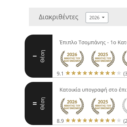
Διακριθέντες
2026
Έπιπλο Τσομπάνης - 1ο Κα
Θέση
I
9.1
(
Κατοικία υπογραφή στο έπ
Θέση
II
8.9
(