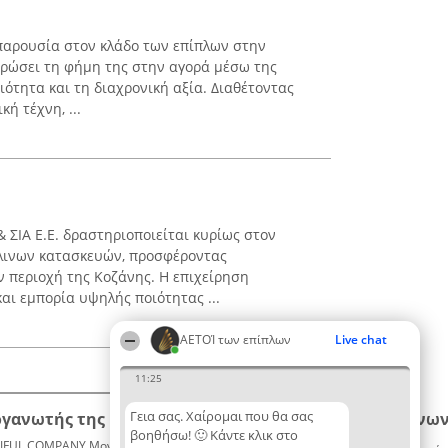
 παρουσία στον κλάδο των επίπλων στην
ιερώσει τη φήμη της στην αγορά μέσω της
ότητα και τη διαχρονική αξία. Διαθέτοντας
ή τέχνη, ...
 ΣΙΑ Ε.Ε. δραστηριοποιείται κυρίως στον
ύλινων κατασκευών, προσφέροντας
 περιοχή της Κοζάνης. Η επιχείρηση
αι εμπορία υψηλής ποιότητας ...
ΑΕΤΟΊ των επίπλων
Live chat
11:25
Γεια σας. Χαίρομαι που θα σας
ργανωτής της κατάταξης
Κατάταξη
Επικοινων
βοηθήσω! 🙂 Κάντε κλικ στο
IFUL COMPANY Μονοπρόσωπη ΙΚΕ
Διακριθέντες