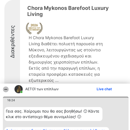
Chora Mykonos Barefoot Luxury
Living
Διακριθέντες
Η Chora Mykonos Barefoot Luxury
Living διαθέτει πολυετή παρουσία στη
Μύκονο, λειτουργώντας ως στούντιο
εξειδικευμένου σχεδιασμού και
δημιουργίας χειροποίητων επίπλων.
Εκτός από την παραγωγή επίπλων, η
εταιρεία προσφέρει κατασκευές για
εξωτερικούς ...
ΑΕΤΟΊ των επίπλων
Live chat
9.4
16:24
Γεια σας. Χαίρομαι που θα σας βοηθήσω! 🙂 Κάντε
Διοργανωτής της
Κατάταξη
Επικοινωνία
κατάταξης
Διακριθέντες
Επικοινωνία
κλικ στο αντίστοιχο θέμα συνομιλίας! 🙂
BEAUTIFUL COMPANY
Λίστα όλων
Μονοπρόσωπη ΙΚΕ
των
ΤΗΛ. ΕΠΙΚΟΙΝΩΝΙΑΣ:
διακριθέντων