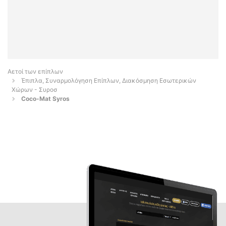
Αετοί των επίπλων
Έπιπλα, Συναρμολόγηση Επίπλων, Διακόσμηση Εσωτερικών
Χώρων - Συροσ
Coco-Mat Syros