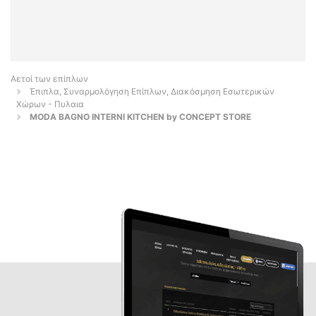
Αετοί των επίπλων
Έπιπλα, Συναρμολόγηση Επίπλων, Διακόσμηση Εσωτερικών
Χώρων - Πυλαια
MODA BAGNO INTERNI KITCHEN by CONCEPT STORE